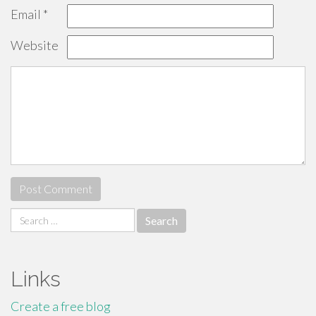
Email
*
Website
Search
for:
Links
Create a free blog