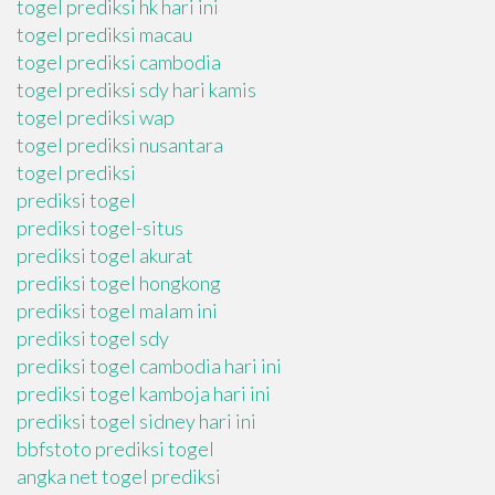
togel prediksi hk hari ini
togel prediksi macau
togel prediksi cambodia
togel prediksi sdy hari kamis
togel prediksi wap
togel prediksi nusantara
togel prediksi
prediksi togel
prediksi togel-situs
prediksi togel akurat
prediksi togel hongkong
prediksi togel malam ini
prediksi togel sdy
prediksi togel cambodia hari ini
prediksi togel kamboja hari ini
prediksi togel sidney hari ini
bbfstoto prediksi togel
angka net togel prediksi