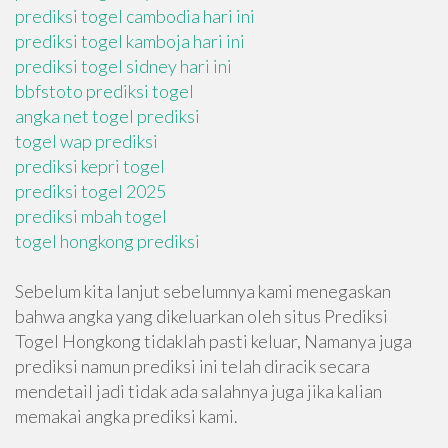
prediksi togel cambodia hari ini
prediksi togel kamboja hari ini
prediksi togel sidney hari ini
bbfstoto prediksi togel
angka net togel prediksi
togel wap prediksi
prediksi kepri togel
prediksi togel 2025
prediksi mbah togel
togel hongkong prediksi
Sebelum kita lanjut sebelumnya kami menegaskan
bahwa angka yang dikeluarkan oleh situs Prediksi
Togel Hongkong tidaklah pasti keluar, Namanya juga
prediksi namun prediksi ini telah diracik secara
mendetail jadi tidak ada salahnya juga jika kalian
memakai angka prediksi kami.