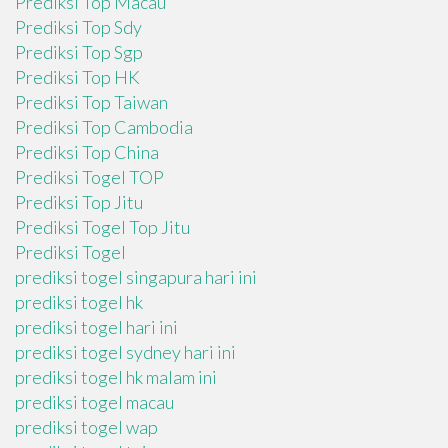
Prediksi Top Macau
Prediksi Top Sdy
Prediksi Top Sgp
Prediksi Top HK
Prediksi Top Taiwan
Prediksi Top Cambodia
Prediksi Top China
Prediksi Togel TOP
Prediksi Top Jitu
Prediksi Togel Top Jitu
Prediksi Togel
prediksi togel singapura hari ini
prediksi togel hk
prediksi togel hari ini
prediksi togel sydney hari ini
prediksi togel hk malam ini
prediksi togel macau
prediksi togel wap