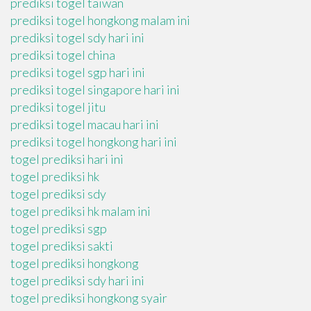
prediksi togel taiwan
prediksi togel hongkong malam ini
prediksi togel sdy hari ini
prediksi togel china
prediksi togel sgp hari ini
prediksi togel singapore hari ini
prediksi togel jitu
prediksi togel macau hari ini
prediksi togel hongkong hari ini
togel prediksi hari ini
togel prediksi hk
togel prediksi sdy
togel prediksi hk malam ini
togel prediksi sgp
togel prediksi sakti
togel prediksi hongkong
togel prediksi sdy hari ini
togel prediksi hongkong syair